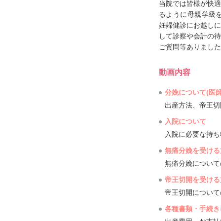
当院では皆様が快適
るように母親学級を
妊婦健診にお越しに
して診察や会計の待
ご質問等ありました
動画内容
分娩について(医師
出産方法、帝王切
入院について
入院に必要な持ち
無痛分娩を受ける
無痛分娩について
帝王切開を受ける
帝王切開について
各種書類・手続き