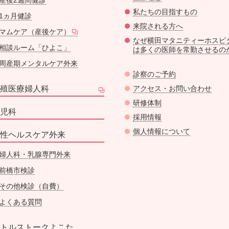
産後2週間健診
私たちの目指すもの
1ヵ月健診
来院される方へ
マムケア（産後ケア）
なぜ横田マタニティーホスピ
相談ルーム「ひよこ」
は多くの医師を常勤させるの
周産期メンタルケア外来
診察のご予約
殖医療婦人科
アクセス・お問い合わせ
研修体制
児科
採用情報
個人情報について
性ヘルスケア外来
婦人科・乳腺専門外来
前橋市検診
その他検診（自費）
よくある質問
トルストークよこた