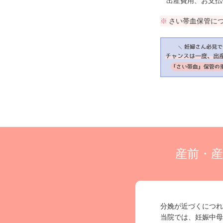
出産費用、お支払
さい帯血保管に
産前・
分娩が近づくにつれ
当院では、妊娠中母