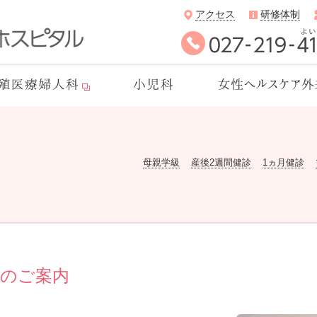
アクセス
研修体制
母親学級
母親学級
産後2週間健診
1ヵ月健診
級のご案内