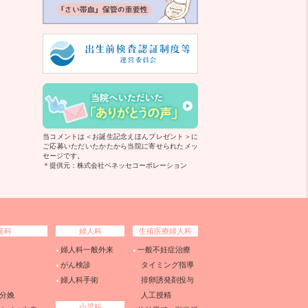
当コメントは＜お誕生記念えほんプレゼント＞に
ご応募いただいたかたから当院に寄せられたメッ
セージです。
＊提供元：株式会社ベネッセコーポレーション
産科
婦人科
生殖医療婦人科
婦人科一般外来
一般不妊症治療
がん検診
タイミング指導
婦人科手術
排卵誘発剤投与
分娩
人工授精
小児科